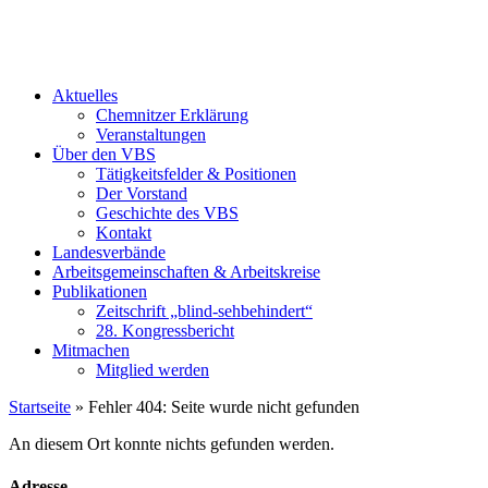
Aktu­el­les
Chem­nit­zer Erklä­rung
Ver­an­stal­tun­gen
Über den VBS
Tätig­keits­fel­der & Posi­tio­nen
Der Vor­stand
Geschich­te des VBS
Kon­takt
Lan­des­ver­bän­de
Arbeits­ge­mein­schaf­ten & Arbeits­krei­se
Publi­ka­tio­nen
Zeit­schrift „blind-seh­be­hin­dert“
28. Kon­gress­be­richt
Mit­ma­chen
Mit­glied wer­den
Startseite
»
Fehler 404: Seite wurde nicht gefunden
An diesem Ort konnte nichts gefunden werden.
Adresse