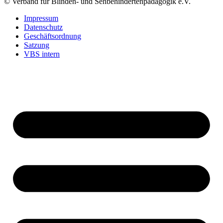
© Verband für Blinden- und Sehbehindertenpädagogik e.V.
Impres­sum
Daten­schutz
Geschäfts­ord­nung
Sat­zung
VBS intern