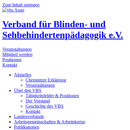
Zum Inhalt springen
Verband für Blinden- und
Sehbehindertenpädagogik e.V.
Veranstaltungen
Mitglied werden
Positionen
Kontakt
Aktu­el­les
Chem­nit­zer Erklä­rung
Ver­an­stal­tun­gen
Über den VBS
Tätig­keits­fel­der & Posi­tio­nen
Der Vor­stand
Geschich­te des VBS
Kon­takt
Lan­des­ver­bän­de
Arbeits­ge­mein­schaf­ten & Arbeits­krei­se
Publi­ka­tio­nen