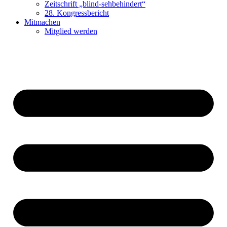
Zeit­schrift „blind-seh­be­hin­dert“
28. Kon­gress­be­richt
Mit­ma­chen
Mit­glied wer­den