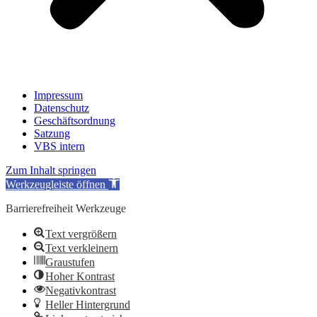
Impres­sum
Daten­schutz
Geschäfts­ord­nung
Sat­zung
VBS intern
Zum Inhalt springen
Werkzeugleiste öffnen
Barrierefreiheit Werkzeuge
Text vergrößern
Text verkleinern
Graustufen
Hoher Kontrast
Negativkontrast
Heller Hintergrund