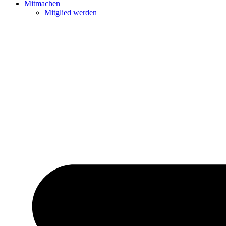
Mit­ma­chen
Mit­glied wer­den