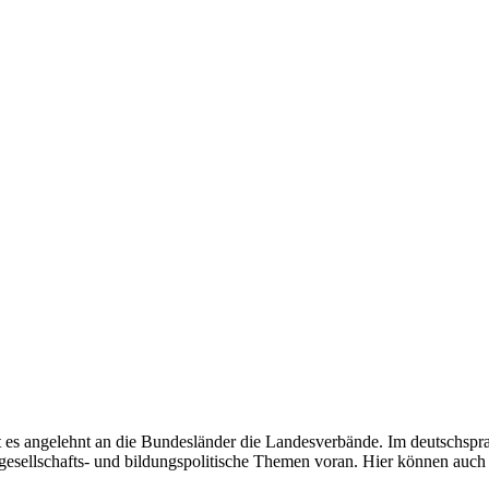
 es ange­lehnt an die Bun­des­län­der die Lan­des­ver­bän­de. Im deutsch­sp
esell­schafts- und bil­dungs­po­li­ti­sche The­men vor­an. Hier kön­nen au