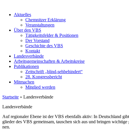
Aktu­el­les
Chem­nit­zer Erklä­rung
Ver­an­stal­tun­gen
Über den VBS
Tätig­keits­fel­der & Posi­tio­nen
Der Vor­stand
Geschich­te des VBS
Kon­takt
Lan­des­ver­bän­de
Arbeits­ge­mein­schaf­ten & Arbeits­krei­se
Publi­ka­tio­nen
Zeit­schrift „blind-seh­be­hin­dert“
28. Kon­gress­be­richt
Mit­ma­chen
Mit­glied wer­den
Startseite
»
Landesverbände
Lan­des­ver­bän­de
Auf regio­na­ler Ebe­ne ist der VBS eben­falls aktiv: In Deutsch­land gibt
glie­der des VBS gemein­sam, tau­schen sich aus und brin­gen wich­ti­ge g
nen.