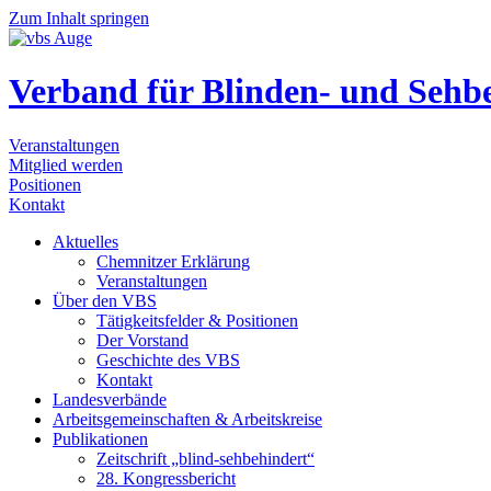
Zum Inhalt springen
Verband für Blinden- und Sehb
Veranstaltungen
Mitglied werden
Positionen
Kontakt
Aktu­el­les
Chem­nit­zer Erklä­rung
Ver­an­stal­tun­gen
Über den VBS
Tätig­keits­fel­der & Posi­tio­nen
Der Vor­stand
Geschich­te des VBS
Kon­takt
Lan­des­ver­bän­de
Arbeits­ge­mein­schaf­ten & Arbeits­krei­se
Publi­ka­tio­nen
Zeit­schrift „blind-seh­be­hin­dert“
28. Kon­gress­be­richt