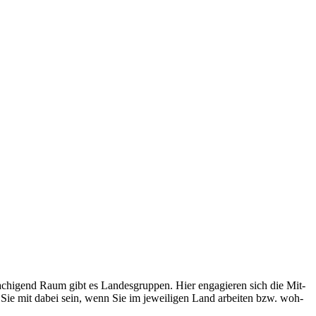
ra­chi­gend Raum gibt es Lan­des­grup­pen. Hier enga­gie­ren sich die Mit­
ch Sie mit dabei sein, wenn Sie im jewei­li­gen Land arbei­ten bzw. woh­